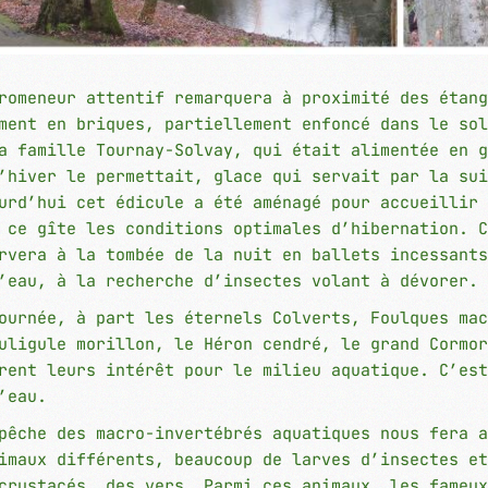
romeneur attentif remarquera à proximité des étang
ment en briques, partiellement enfoncé dans le sol
a famille Tournay-Solvay, qui était alimentée en g
’hiver le permettait, glace qui servait par la sui
urd’hui cet édicule a été aménagé pour accueillir 
 ce gîte les conditions optimales d’hibernation. C
rvera à la tombée de la nuit en ballets incessants
’eau, à la recherche d’insectes volant à dévorer.
ournée, à part les éternels Colverts, Foulques mac
uligule morillon, le Héron cendré, le grand Cormor
rent leurs intérêt pour le milieu aquatique. C’est
l’eau.
pêche des macro-invertébrés aquatiques nous fera a
imaux différents, beaucoup de larves d’insectes et
crustacés, des vers… Parmi ces animaux, les fameux