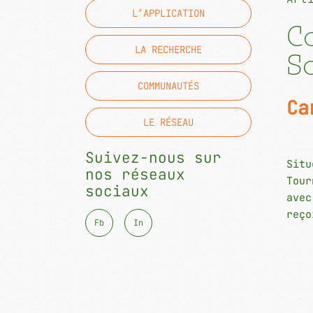
L’APPLICATION
Co
LA RECHERCHE
So
COMMUNAUTÉS
Ca
LE RÉSEAU
Suivez-nous sur
Situ
nos réseaux
Tour
sociaux
avec
reço
F
b
I
n