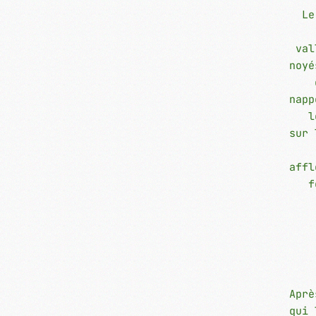
Le
val
noyé
napp
l
sur 
affl
f
Aprè
qui 