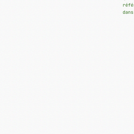
réfé
dans