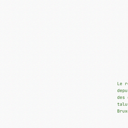
Le r
depu
des 
talu
Brux