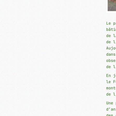
Le p
bâti
de l
de l
Aujo
dans
obse
de l
En j
le F
mont
de 
Une 
d’an
des 