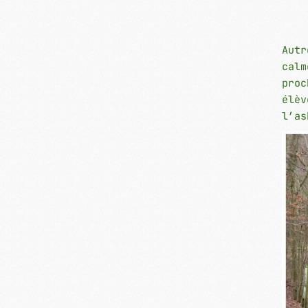
Autr
calm
proc
élèv
l’as