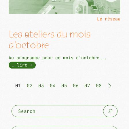
Le réseau
Les ateliers du mois
d’octobre
Au programme pour ce mois d'octobre...
… lire +
01
02
03
04
05
06
07
08