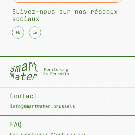
Suivez-nous sur nos réseaux
sociaux
F
b
I
n
Contact
info@smartwater.brussels
FAQ
Des questions? C’est par ici.