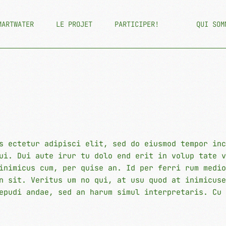
MARTWATER
LE PROJET
PARTICIPER!
QUI SOM
s ectetur adipisci elit, sed do eiusmod tempor inc
ui. Dui aute irur tu dolo end erit in volup tate v
inimicus cum, per quise an. Id per ferri rum medio
n sit. Veritus um no qui, at usu quod at inimicuse
epudi andae, sed an harum simul interpretaris. Cu 