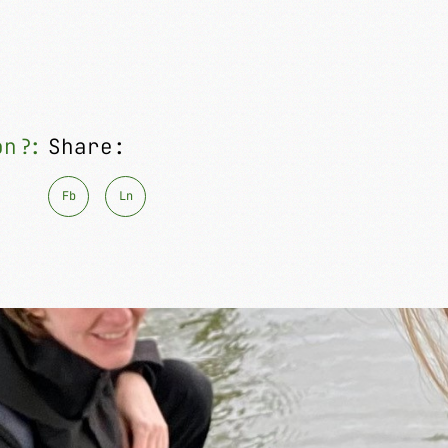
on?:
Share:
Fb
Ln